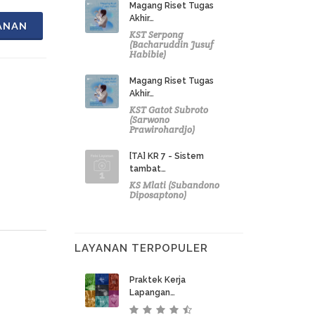
Magang Riset Tugas
Akhir…
ANAN
KST Serpong
(Bacharuddin Jusuf
Habibie)
Magang Riset Tugas
Akhir…
KST Gatot Subroto
(Sarwono
Prawirohardjo)
[TA] KR 7 - Sistem
tambat…
KS Mlati (Subandono
Diposaptono)
LAYANAN TERPOPULER
Praktek Kerja
Lapangan…