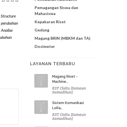
Pemagangan Siswa dan
Mahasiswa
 Structure
Kepakaran Riset
h perubahan
Gedung
 Analisa
rubahan
Magang BRIN (MBKM dan TA)
Dosimeter
LAYANAN TERBARU
Magang Riset -
Machine…
KST Cisitu (Samaun
Samadikun)
Sistem Komunikasi
LoRa…
KST Cisitu (Samaun
Samadikun)