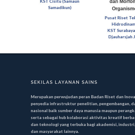
eknologi
KST Cisitu (Samaun
dan Morfom
mika
Samadikun)
Organis
 (Said
Pusat Riset Te
Jenie)
Hidrodinam
KST Surabaya
Djauharsjah J
SEKILAS LAYANAN SAINS
Merupakan perwujudan peran Badan Riset dan Inova
penyedia infrastruktur penelitian, pengembangan, d
nasional baik sumber daya manusia maupun perangka
serta sebagai hub kolaborasi aktivitas kreatif berb
dan teknologi yang terbuka bagi akademisi, indust
dan masyarakat lainnya.