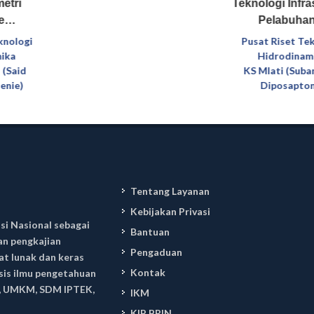
etri
Teknologi Infra
me…
Pelabuha
knologi
Pusat Riset Te
ika
Hidrodinam
 (Said
KS Mlati (Sub
enie)
Diposapto
Tentang Layanan
Kebijakan Privasi
si Nasional sebagai
Bantuan
an pengkajian
Pengaduan
t lunak dan keras
Kontak
asis ilmu pengetahuan
ri, UMKM, SDM IPTEK,
IKM
KIP BRIN