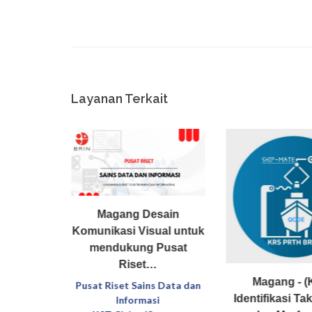
Layanan Terkait
Magang Desain
Komunikasi Visual untuk
R4) -
mendukung Pusat
ngujian
Riset…
pa
Magang - (
Pusat Riset Sains Data dan
kit…
Identifikasi T
Informasi