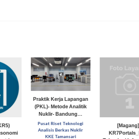
Praktik Kerja Lapangan
(PKL)- Metode Analitik
Nuklir- Bandung…
Pusat Riset Teknologi
KR5)
[Magang]
Analisis Berkas Nuklir
aksonomi
KR7Portals_
KKE Tamansari