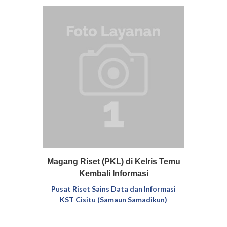
rma L-
Magang Riset (PKL) di Kelris Temu
Pem
ang…
Kembali Informasi
D4
namika
Pusat Riset Sains Data dan Informasi
ptono)
KST Cisitu (Samaun Samadikun)