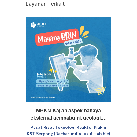
Layanan Terkait
S1/D4,
MBKM Kajian aspek bahaya
Magan
asi…
eksternal gempabumi, geologi,…
dan 
adiasi
Pusat Riset Teknologi Reaktor Nuklir
Pu
Habibie)
KST Serpong (Bacharuddin Jusuf Habibie)
KST Ser