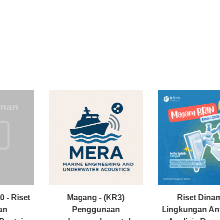
 - Riset
Magang - (KR3)
Riset Dina
an
Penggunaan
Lingkungan Ant