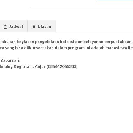
Jadwal
Ulasan
elakukan kegiatan pengelolaan koleksi dan pelayanan perpustakaan.
a yang bisa diikutsertakan dalam program ini adalah mahasiswa Il
Babarsari.
imbing Kegiatan : Anjar (085642055333)