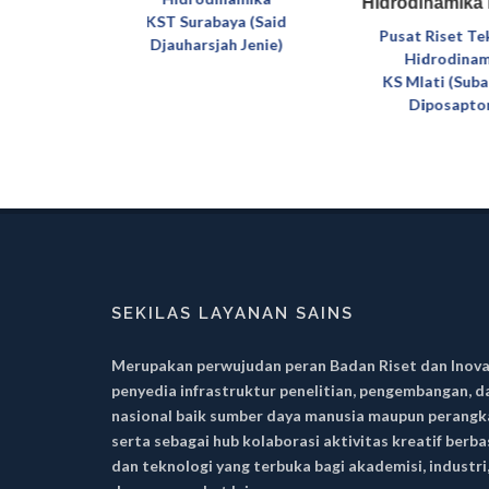
Hidrodinamika
ence pada
KST Surabaya (Said
Pusat Riset Te
Djauharsjah Jenie)
 MRI
Hidrodinam
s Data dan
KS Mlati (Sub
si
Diposapto
Samaun
n)
SEKILAS LAYANAN SAINS
Merupakan perwujudan peran Badan Riset dan Inova
penyedia infrastruktur penelitian, pengembangan, d
nasional baik sumber daya manusia maupun perangka
serta sebagai hub kolaborasi aktivitas kreatif berb
dan teknologi yang terbuka bagi akademisi, indust