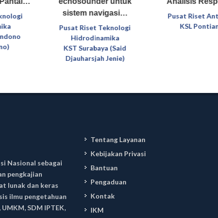
 Pantai…
echosounder untuk
Analisis Re
sistem navigasi…
knologi
Pusat Riset An
ika
KSL Pontia
Pusat Riset Teknologi
andono
Hidrodinamika
no)
KST Surabaya (Said
Djauharsjah Jenie)
Tentang Layanan
Kebijakan Privasi
si Nasional sebagai
Bantuan
an pengkajian
Pengaduan
t lunak dan keras
Kontak
asis ilmu pengetahuan
ri, UMKM, SDM IPTEK,
IKM