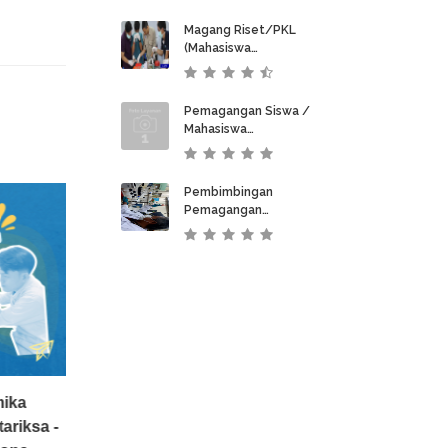
Magang Riset/PKL
(Mahasiswa…
Pemagangan Siswa /
Mahasiswa…
Pembimbingan
Pemagangan…
mika
Magang - (KR5) Evaluasi
Analisis Boron 
ariksa -
Kinerja Adhesi dan
Capture Therap