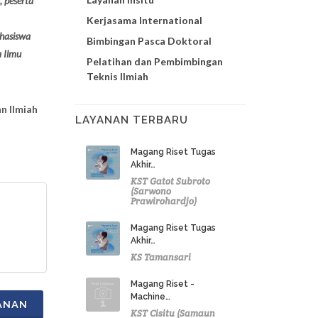
, peserta
Kerjasama International
hasiswa
Bimbingan Pasca Doktoral
a Ilmu
Pelatihan dan Pembimbingan
Teknis Ilmiah
n Ilmiah
LAYANAN TERBARU
Magang Riset Tugas
Akhir…
KST Gatot Subroto
(Sarwono
Prawirohardjo)
Magang Riset Tugas
Akhir…
KS Tamansari
Magang Riset -
Machine…
ANAN
KST Cisitu (Samaun