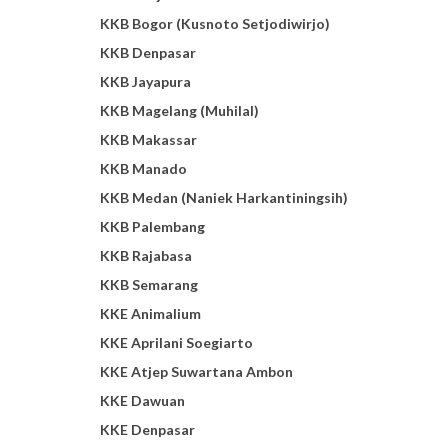
KKB Bogor (Kusnoto Setjodiwirjo)
KKB Denpasar
KKB Jayapura
KKB Magelang (Muhilal)
KKB Makassar
KKB Manado
KKB Medan (Naniek Harkantiningsih)
KKB Palembang
KKB Rajabasa
KKB Semarang
KKE Animalium
KKE Aprilani Soegiarto
KKE Atjep Suwartana Ambon
KKE Dawuan
KKE Denpasar