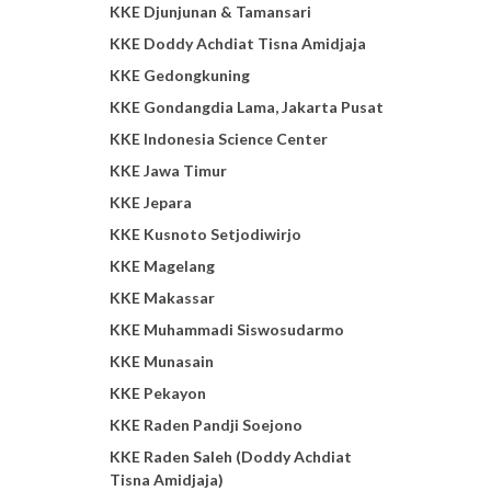
KKE Djunjunan & Tamansari
KKE Doddy Achdiat Tisna Amidjaja
KKE Gedongkuning
KKE Gondangdia Lama, Jakarta Pusat
KKE Indonesia Science Center
KKE Jawa Timur
KKE Jepara
KKE Kusnoto Setjodiwirjo
KKE Magelang
KKE Makassar
KKE Muhammadi Siswosudarmo
KKE Munasain
KKE Pekayon
KKE Raden Pandji Soejono
KKE Raden Saleh (Doddy Achdiat
Tisna Amidjaja)