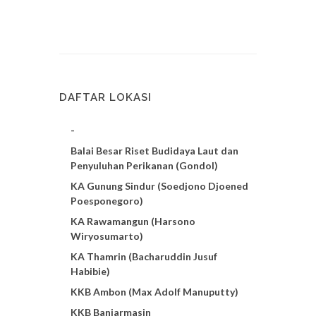
DAFTAR LOKASI
-
Balai Besar Riset Budidaya Laut dan
Penyuluhan Perikanan (Gondol)
KA Gunung Sindur (Soedjono Djoened
Poesponegoro)
KA Rawamangun (Harsono
Wiryosumarto)
KA Thamrin (Bacharuddin Jusuf
Habibie)
KKB Ambon (Max Adolf Manuputty)
KKB Banjarmasin