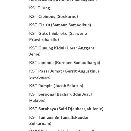
KSL Tilong
KST Cibinong (Soekarno)
KST Cisitu (Samaun Samadikun)
KST Gatot Subroto (Sarwono
Prawirohardjo)
KST Gunung Kidul (Umar Anggara
Jenie)
KST Lombok (Kurnaen Sumadiharga)
KST Pasar Jumat (Gerrit Augustinus
Siwabessy)
KST Rumpin (Jacob Salatun)
KST Serpong (Bacharuddin Jusuf
Habibie)
KST Surabaya (Said Djauharsjah Jenie)
KST Tanjung Bintang (Iskandar
Zulkarnain)