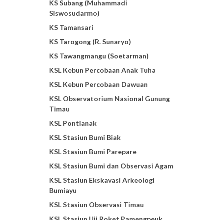
KS Subang (Muhammadi
Siswosudarmo)
KS Tamansari
KS Tarogong (R. Sunaryo)
KS Tawangmangu (Soetarman)
KSL Kebun Percobaan Anak Tuha
KSL Kebun Percobaan Dawuan
KSL Observatorium Nasional Gunung
Timau
KSL Pontianak
KSL Stasiun Bumi Biak
KSL Stasiun Bumi Parepare
KSL Stasiun Bumi dan Observasi Agam
KSL Stasiun Ekskavasi Arkeologi
Bumiayu
KSL Stasiun Observasi Timau
KSL Stasiun Uji Roket Pamengpeuk