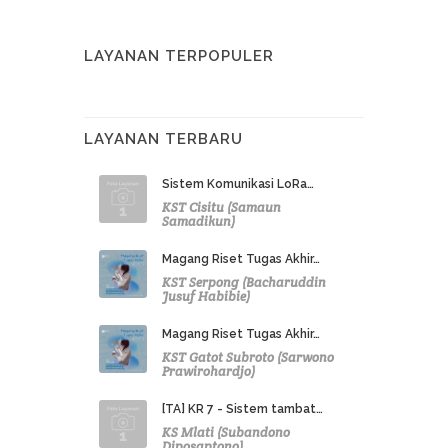
LAYANAN TERPOPULER
LAYANAN TERBARU
Sistem Komunikasi LoRa…
KST Cisitu (Samaun
Samadikun)
Magang Riset Tugas Akhir…
KST Serpong (Bacharuddin
Jusuf Habibie)
Magang Riset Tugas Akhir…
KST Gatot Subroto (Sarwono
Prawirohardjo)
[TA] KR 7 - Sistem tambat…
KS Mlati (Subandono
Diposaptono)