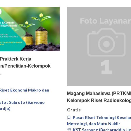
Pilih
Detail
rakterk Kerja
n/Penelitian-Kelompok
…
Riset Ekonomi Makro dan
Pilih
Deta
Magang Mahasiswa (PRTKM
Kelompok Riset Radioekolo
tot Subroto (Sarwono
rdjo)
Gratis
Pusat Riset Teknologi Kesela
Metrologi, dan Mutu Nuklir
KST Serpong (Bacharuddin Ju