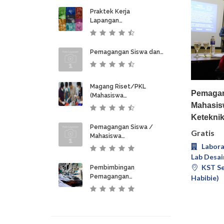
Praktek Kerja
Lapangan…
Pemagangan Siswa dan…
Magang Riset/PKL
Pemagan
(Mahasiswa…
Mahasis
Ketekni
Pemagangan Siswa /
Gratis
Mahasiswa…
Labora
Lab Desai
KST Se
Pembimbingan
Pemagangan…
Habibie)