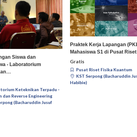
Pilih
Deta
Praktek Kerja Lapangan (PK
Mahasiswa S1 di Pusat Rise
Pilih
Detail
gan Siswa dan
Gratis
wa - Laboratorium
Pusat Riset Fisika Kuantum
kan…
KST Serpong (Bacharuddin Ju
Habibie)
torium Keteknikan Terpadu -
n dan Reverse Engineering
rpong (Bacharuddin Jusuf