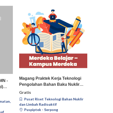
Pilih
Detail
Magang Praktek Kerja Teknologi
il
MN -
Pengolahan Bahan Baku Nuklir…
gi)…
Gratis
Pusat Riset Teknologi Bahan Nuklir
matan,
dan Limbah Radioaktif
Puspiptek - Serpong
suf