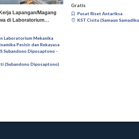
Gratis
Pilih
Detail
 Kerja Lapangan/Magang
Pusat Riset Antariksa
KST Cisitu (Samaun Samadiku
wa di Laboratorium…
n Laboratorium Mekanika
Dinamika Pesisir dan Rekayasa
KS Subandono Diposaptono -
ti (Subandono Diposaptono)