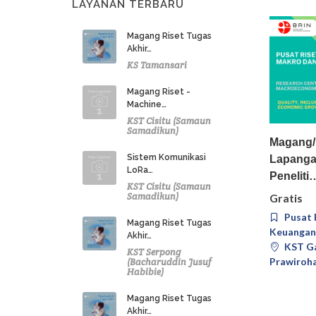
LAYANAN TERBARU
Magang Riset Tugas
Akhir…
KS Tamansari
Magang Riset -
Machine…
KST Cisitu (Samaun
Samadikun)
Magang/P
Sistem Komunikasi
Lapanga
LoRa…
Peneliti
KST Cisitu (Samaun
Samadikun)
Gratis
Pusat 
Magang Riset Tugas
Keuangan
Akhir…
KST Ga
KST Serpong
Prawiroha
(Bacharuddin Jusuf
Habibie)
Magang Riset Tugas
Akhir…