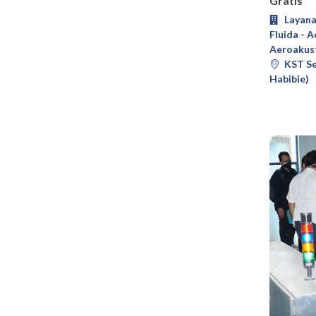
Gratis
Layana
Fluida - 
Aeroakust
KST Se
Habibie)