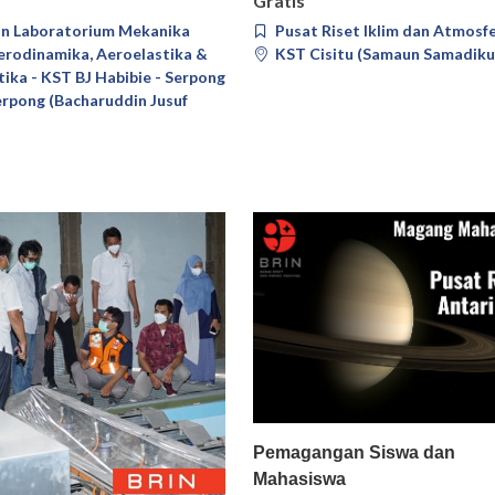
Gratis
n Laboratorium Mekanika
Pusat Riset Iklim dan Atmosf
Aerodinamika, Aeroelastika &
KST Cisitu (Samaun Samadiku
ika - KST BJ Habibie - Serpong
rpong (Bacharuddin Jusuf
Pilih
Deta
Pemagangan Siswa dan
Mahasiswa