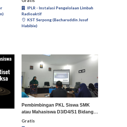
Gratis
er
IPLR - Instalasi Pengelolaan Limbah
n)
Radioaktif
KST Serpong (Bacharuddin Jusuf
Habibie)
Pilih
Detail
Pembimbingan PKL Siswa SMK
atau Mahasiswa D3/D4/S1 Bidang…
il
Gratis