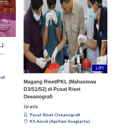
il
L)
t…
suf
Pilih
Detail
Magang Riset/PKL (Mahasiswa
D3/S1/S2) di Pusat Riset
Oseanografi
Gratis
Pusat Riset Oseanografi
KS Ancol (Aprilani Soegiarto)